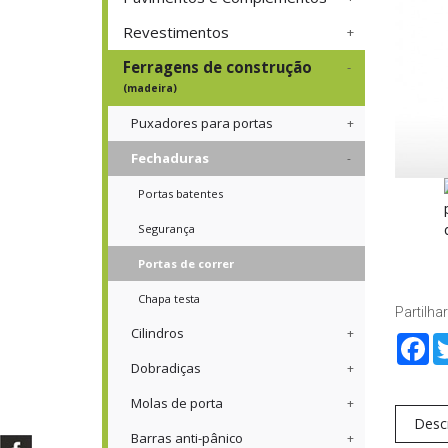
Revestimentos
Ferragens de construção
(madeira)
Puxadores para portas
Fechaduras
Portas batentes
Segurança
Portas de correr
Chapa testa
Partilhar
Cilindros
Fa
Dobradiças
Molas de porta
Desc
Barras anti-pânico