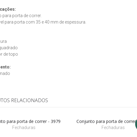
icações:
 para porta de correr.
vel para porta com 35 e 40 mm de espessura.
dura
 quadrado
r de topo
ento:
inado
TOS RELACIONADOS
to para porta de correr - 3979
Conjunto para porta de correr
Fechaduras
Fechaduras