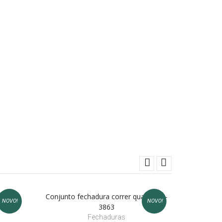
 - 2850
Conjunto fechadura correr quadrada -
Conjunto 
NOVO!
NOVO!
3863
Fechaduras