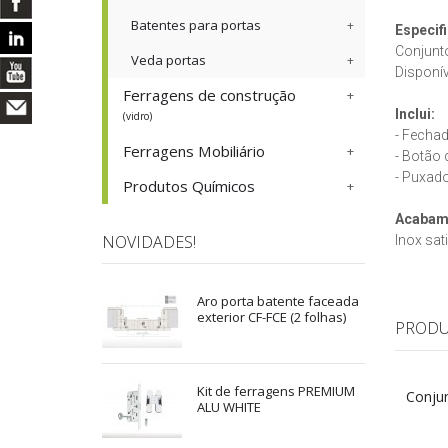
Batentes para portas
Especif
Conjunto
Veda portas
Disponí
Ferragens de construção
Inclui:
(vidro)
- Fecha
Ferragens Mobiliário
- Botão
- Puxado
Produtos Químicos
Acabam
NOVIDADES!
Inox sat
Aro porta batente faceada
exterior CF-FCE (2 folhas)
PRODU
Kit de ferragens PREMIUM
Conjun
ALU WHITE