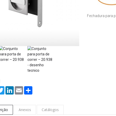
Fechadura para p
:
cebook
Twitter
LinkedIn
Email
Share
rição
Anexos
Catálogos