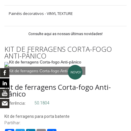
Painéis decorativos - VINYL TEXTURE
Consulte aqui as nossas últimas novidades!
KIT DE FERRAGENS CORTA-FOGO
ANTI-PÂNICO
Kit de ferragens Corta-fogo Anti-pânico
NOVO!
Kit de ferragens Corta-fogo Anti-
pânico
Referência:
50.1804
Kit de ferragens para porta batente
Partilhar: