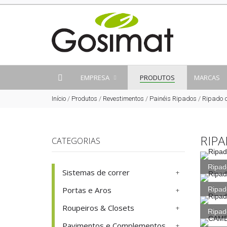
EMPRESA
PRODUTOS
MARCAS
Início
/
Produtos
/
Revestimentos
/
Painéis Ripados
/
Ripado d
RIPA
CATEGORIAS
Ripad
Sistemas de correr
Portas e Aros
Ripad
Roupeiros & Closets
Ripad
Pavimentos e Complementos