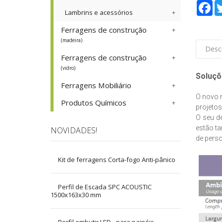
Fa
Lambrins e acessórios
Ferragens de construção
(madeira)
Desc
Ferragens de construção
(vidro)
Soluçõ
Ferragens Mobiliário
O novo r
Produtos Químicos
projetos
O seu de
estão ta
NOVIDADES!
de perso
Kit de ferragens Corta-fogo Anti-pânico
Perfil de Escada SPC ACOUSTIC
1500x163x30 mm