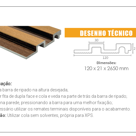
cação:
 a barra de ripado na altura desejada;
r fita de dupla face e cola e veda na parte de trás da barra de ripado;
r na parede, pressionando a barra para uma melhor fixação;
essário utilizar os remates terminais disponíveis para o acabamento.
ção:
Utilizar cola sem solventes, própria para XPS.