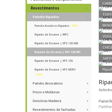
CAMEL
Revestimentos
TOFFE
Painéis Ripados
MOKA 
Painéis Acústicos Ripados
NEW
Ripado de Encaixe | WPC
VOGUE
Ripado de Encaixe | XPS 120 006
CHEST
Ripado de Encaixe | XPS 120 001
SAFFR
Ripado de Encaixe | XPS 105
Ripad
Ripado de Encaixe | XPS NERO
NEW
Ripa
Painéis decorativos
Referênc
Frisos e Molduras
Divisórias Madeira
Painel R
Partilhar
Revestimentos de fachadas