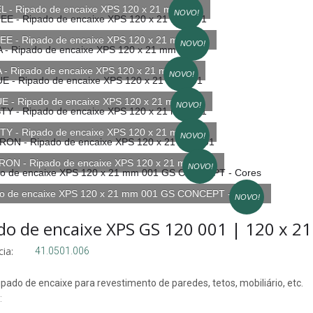
 - Ripado de encaixe XPS 120 x 21 mm 001
NOVO!
E - Ripado de encaixe XPS 120 x 21 mm 001
NOVO!
- Ripado de encaixe XPS 120 x 21 mm 001
NOVO!
 - Ripado de encaixe XPS 120 x 21 mm 001
NOVO!
Y - Ripado de encaixe XPS 120 x 21 mm 001
NOVO!
ON - Ripado de encaixe XPS 120 x 21 mm 001
NOVO!
o de encaixe XPS 120 x 21 mm 001 GS CONCEPT - Cores
NOVO!
do de encaixe XPS GS 120 001 | 120 x 2
ia:
41.0501.006
ipado de encaixe para revestimento de paredes, tetos, mobiliário, etc.
: