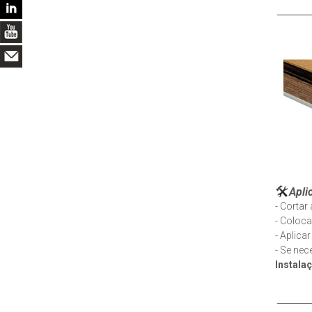
Apli
- Cortar
- Coloca
- Aplica
- Se nec
Instala