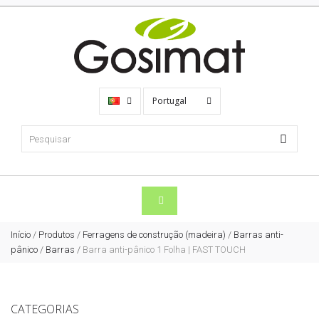
Portugal
Início
/
Produtos
/
Ferragens de construção (madeira)
/
Barras anti-
pânico
/
Barras
/
Barra anti-pânico 1 Folha | FAST TOUCH
CATEGORIAS