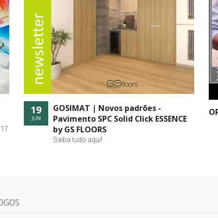
GOSIMAT | Novos padrões -
19
OP
Pavimento SPC Solid Click ESSENCE
JUN
by GS FLOORS
 17
Saiba tudo aqui!
OGOS