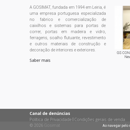
A GOSIMAT, fundada em 1994 em Leiria, é
uma empresa portuguesa especializada
no fabrico e comercialização de
caixilhos e sistemas para portas de
correr, portas em madeira e vidro,
ferragens, soalho flutuante, revestimento
e outros materiais de construção e
decoração de interiores e exteriores.
GS CONC
New
Saber mais
Canal de denúncias
Política de Privacidade
Condições gerais de venda
|
© 2026
Gosimat
Ao navegar pelo 