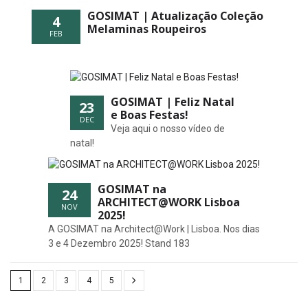
GOSIMAT | Atualização Coleção
4
Melaminas Roupeiros
FEB
GOSIMAT | Feliz Natal
23
e Boas Festas!
DEC
Veja aqui o nosso vídeo de
natal!
GOSIMAT na
24
ARCHITECT@WORK Lisboa
NOV
2025!
A GOSIMAT na Architect@Work | Lisboa. Nos dias
3 e 4 Dezembro 2025! Stand 183
1
2
3
4
5