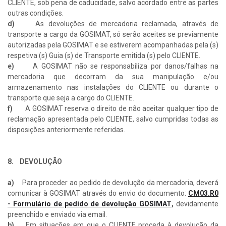
CLIENTE, sob pena de caducidade, salvo acordado entre as partes
outras condições.
d)
As devoluções de mercadoria reclamada, através de
transporte a cargo da GOSIMAT, só serão aceites se previamente
autorizadas pela GOSIMAT e se estiverem acompanhadas pela (s)
respetiva (s) Guia (s) de Transporte emitida (s) pelo CLIENTE.
e)
A GOSIMAT não se responsabiliza por danos/falhas na
mercadoria que decorram da sua manipulação e/ou
armazenamento nas instalações do CLIENTE ou durante o
transporte que seja a cargo do CLIENTE.
f)
A GOSIMAT reserva o direito de não aceitar qualquer tipo de
reclamação apresentada pelo CLIENTE, salvo cumpridas todas as
disposições anteriormente referidas.
8. DEVOLUÇÃO
a)
Para proceder ao pedido de devolução da mercadoria, deverá
comunicar à GOSIMAT através do envio do documento:
CM03.R0
- Formulário de pedido de devolução GOSIMAT
,
devidamente
preenchido e enviado via email.
b)
Em situações em que o CLIENTE proceda à devolução da