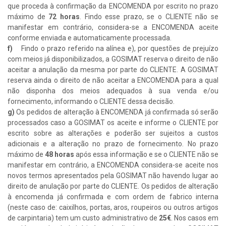
que proceda à confirmação da ENCOMENDA por escrito no prazo
máximo de
72 horas
. Findo esse prazo, se o CLIENTE não se
manifestar em contrário, considera-se a ENCOMENDA aceite
conforme enviada e automaticamente processada.
f)
Findo o prazo referido na alínea e), por questões de prejuízo
com meios já disponibilizados, a GOSIMAT reserva o direito de não
aceitar a anulação da mesma por parte do CLIENTE. A GOSIMAT
reserva ainda o direito de não aceitar a ENCOMENDA para a qual
não disponha dos meios adequados à sua venda e/ou
fornecimento, informando o CLIENTE dessa decisão.
g)
Os pedidos de alteração à ENCOMENDA já confirmada só serão
processados caso a GOSIMAT os aceite e informe o CLIENTE por
escrito sobre as alterações e poderão ser sujeitos a custos
adicionais e a alteração no prazo de fornecimento. No prazo
máximo de
48 horas
após essa informação e se o CLIENTE não se
manifestar em contrário, a ENCOMENDA considera-se aceite nos
novos termos apresentados pela GOSIMAT não havendo lugar ao
direito de anulação por parte do CLIENTE. Os pedidos de alteração
à encomenda já confirmada e com ordem de fabrico interna
(neste caso de: caixilhos, portas, aros, roupeiros ou outros artigos
de carpintaria) tem um custo administrativo de
25€
. Nos casos em