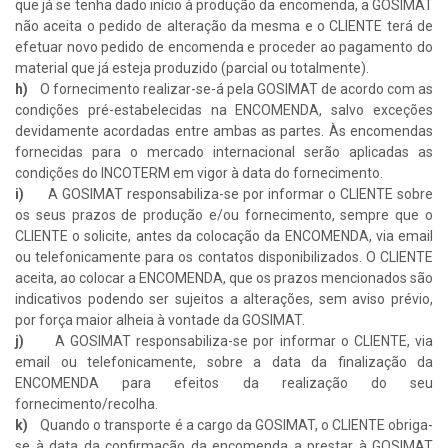
que já se tenha dado início à produção da encomenda, a GOSIMAT
não aceita o pedido de alteração da mesma e o CLIENTE terá de
efetuar novo pedido de encomenda e proceder ao pagamento do
material que já esteja produzido (parcial ou totalmente).
h)
O fornecimento realizar-se-á pela GOSIMAT de acordo com as
condições pré-estabelecidas na ENCOMENDA, salvo exceções
devidamente acordadas entre ambas as partes. Às encomendas
fornecidas para o mercado internacional serão aplicadas as
condições do INCOTERM em vigor à data do fornecimento.
i)
A GOSIMAT responsabiliza-se por informar o CLIENTE sobre
os seus prazos de produção e/ou fornecimento, sempre que o
CLIENTE o solicite, antes da colocação da ENCOMENDA, via email
ou telefonicamente para os contatos disponibilizados. O CLIENTE
aceita, ao colocar a ENCOMENDA, que os prazos mencionados são
indicativos podendo ser sujeitos a alterações, sem aviso prévio,
por força maior alheia à vontade da GOSIMAT.
j)
A GOSIMAT responsabiliza-se por informar o CLIENTE, via
email ou telefonicamente, sobre a data da finalização da
ENCOMENDA para efeitos da realização do seu
fornecimento/recolha.
k)
Quando o transporte é a cargo da GOSIMAT, o CLIENTE obriga-
se à data da confirmação da encomenda a prestar à GOSIMAT