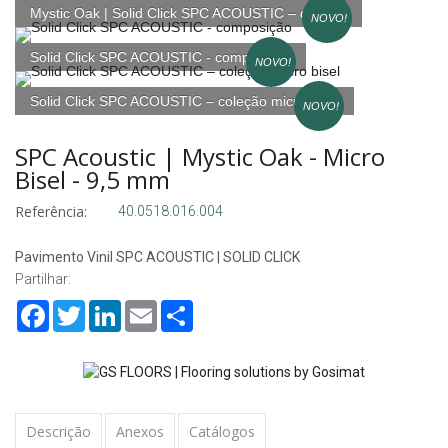
Mystic Oak | Solid Click SPC ACOUSTIC – detalhe
NOVO!
Solid Click SPC ACOUSTIC - composição
NOVO!
Solid Click SPC ACOUSTIC – coleção micro bisel
NOVO!
SPC Acoustic | Mystic Oak - Micro
Bisel - 9,5 mm
Referência:
40.0518.016.004
Pavimento Vinil SPC ACOUSTIC | SOLID CLICK
Partilhar:
Facebook
Twitter
LinkedIn
Email
Share
Descrição
Anexos
Catálogos