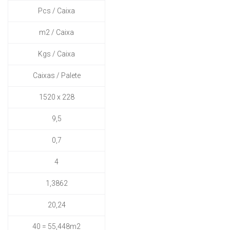
Pcs / Caixa
m2 / Caixa
Kgs / Caixa
Caixas / Palete
1520 x 228
9,5
0,7
4
1,3862
20,24
40 = 55,448m2