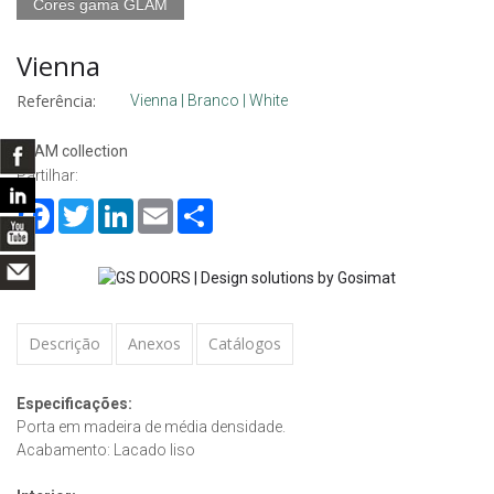
Cores gama GLAM
Vienna
Referência:
Vienna | Branco | White
GLAM collection
Partilhar:
Facebook
Twitter
LinkedIn
Email
Share
Descrição
Anexos
Catálogos
Especificações:
Porta em madeira de média densidade.
Acabamento: Lacado liso